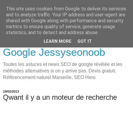
This site uses cookies from Google to deliver its services
LOVE-MOI
and to analyze traffic. Your IP address and user-agent are
shared with Google along with performance and security
Seo Holistique, Consultant
metrics to ensure quality of service, generate usage
statistics, and to detect and address abuse.
SEO Marseille visibilité
LEARN MORE
GOT IT
Google Jessyseonoob
Toutes les astuces et news SEO de google révélée et les
méthodes alternatives si on y arrive pas. Devis gratuit.
Référencement naturel Marseille, SEO Hero
19/02/2013
Qwant il y a un moteur de recherche