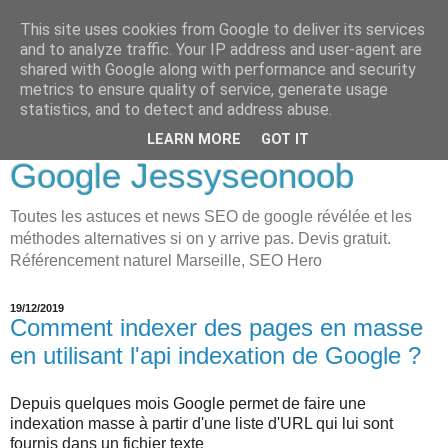
This site uses cookies from Google to deliver its services
LOVE-MOI
and to analyze traffic. Your IP address and user-agent are
shared with Google along with performance and security
Seo Holistique, Consultant
metrics to ensure quality of service, generate usage
statistics, and to detect and address abuse.
SEO Marseille visibilité
LEARN MORE
GOT IT
Google Jessyseonoob
Toutes les astuces et news SEO de google révélée et les
méthodes alternatives si on y arrive pas. Devis gratuit.
Référencement naturel Marseille, SEO Hero
19/12/2019
Comment indexer des pages en masse
en utilisant l'api indexation de Google ?
Depuis quelques mois Google permet de faire une
indexation masse à partir d'une liste d'URL qui lui sont
fournis dans un fichier texte