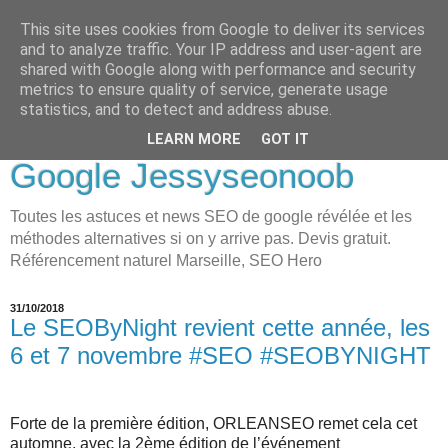
This site uses cookies from Google to deliver its services
LOVE-MOI
and to analyze traffic. Your IP address and user-agent are
shared with Google along with performance and security
Seo Holistique, Consultant
metrics to ensure quality of service, generate usage
statistics, and to detect and address abuse.
SEO Marseille visibilité
LEARN MORE
GOT IT
Google Jessyseonoob
Toutes les astuces et news SEO de google révélée et les
méthodes alternatives si on y arrive pas. Devis gratuit.
Référencement naturel Marseille, SEO Hero
31/10/2018
Le SEOByNight revient cette année, les
6 et 7 novembre #SEO #SEOBYNIGHT
Forte de la première édition, ORLEANSEO remet cela cet
automne, avec la 2ème édition de l’événement