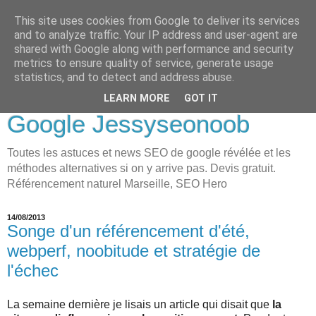
This site uses cookies from Google to deliver its services
LOVE-MOI
and to analyze traffic. Your IP address and user-agent are
shared with Google along with performance and security
Seo Holistique, Consultant
metrics to ensure quality of service, generate usage
statistics, and to detect and address abuse.
SEO Marseille visibilité
LEARN MORE
GOT IT
Google Jessyseonoob
Toutes les astuces et news SEO de google révélée et les
méthodes alternatives si on y arrive pas. Devis gratuit.
Référencement naturel Marseille, SEO Hero
14/08/2013
Songe d'un référencement d'été,
webperf, noobitude et stratégie de
l'échec
La semaine dernière je lisais un article qui disait que
la