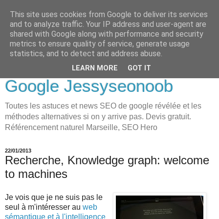
This site uses cookies from Google to deliver its services
LOVE-MOI
and to analyze traffic. Your IP address and user-agent are
shared with Google along with performance and security
Seo Holistique, Consultant
metrics to ensure quality of service, generate usage
statistics, and to detect and address abuse.
SEO Marseille visibilité
LEARN MORE
GOT IT
Google Jessyseonoob
Toutes les astuces et news SEO de google révélée et les
méthodes alternatives si on y arrive pas. Devis gratuit.
Référencement naturel Marseille, SEO Hero
22/01/2013
Recherche, Knowledge graph: welcome
to machines
Je vois que je ne suis pas le
seul à m'intéresser au
web
sémantique et à l'intelligence