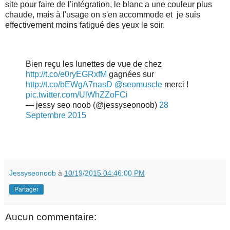
site pour faire de l'intégration, le blanc a une couleur plus
chaude, mais à l'usage on s'en accommode et je suis
effectivement moins fatigué des yeux le soir.
Bien reçu les lunettes de vue de chez
http://t.co/e0ryEGRxfM
gagnées sur
http://t.co/bEWgA7nasD
@seomuscle
merci !
pic.twitter.com/UlWhZZoFCi
— jessy seo noob (@jessyseonoob)
28
Septembre 2015
Jessyseonoob
à
10/19/2015 04:46:00 PM
Partager
Aucun commentaire: