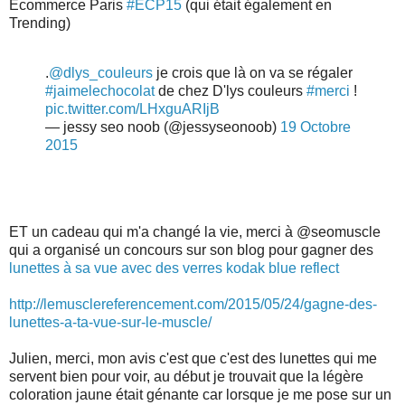
Ecommerce Paris
#ECP15
(qui était également en
Trending)
.
@dlys_couleurs
je crois que là on va se régaler
#jaimelechocolat
de chez D'lys couleurs
#merci
!
pic.twitter.com/LHxguARIjB
— jessy seo noob (@jessyseonoob)
19 Octobre
2015
ET un cadeau qui m'a changé la vie, merci à @seomuscle
qui a organisé un concours sur son blog pour gagner des
lunettes à sa vue avec des verres kodak blue reflect
http://lemusclereferencement.com/2015/05/24/gagne-des-
lunettes-a-ta-vue-sur-le-muscle/
Julien, merci, mon avis c'est que c'est des lunettes qui me
servent bien pour voir, au début je trouvait que la légère
coloration jaune était génante car lorsque je me pose sur un