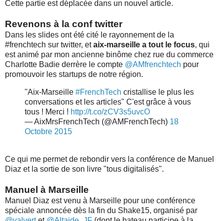
Cette partie est déplacée dans un nouvel article.
Revenons à la conf twitter
Dans les slides ont été cité le rayonnement de la
#frenchtech sur twitter, et
aix-marseille a tout le focus
, qui
est animé par mon ancienne binôme chez rue du commerce
Charlotte Badie derrère le compte
@AMfrenchtech
pour
promouvoir les startups de notre région.
"Aix-Marseille
#FrenchTech
cristallise le plus les
conversations et les articles" C'est grâce à vous
tous ! Merci !
http://t.co/zCV3s5uvcO
— AixMrsFrenchTech (@AMFrenchTech)
18
Octobre 2015
Ce qui me permet de rebondir vers la conférence de Manuel
Diaz et la sortie de son livre "tous digitalisés".
Manuel à Marseille
Manuel Diaz est venu à Marseille pour une conférence
spéciale annoncée dès la fin du Shake15, organisé par
@valvert
et
@Altaide_JF
(dont le bateau participe à la