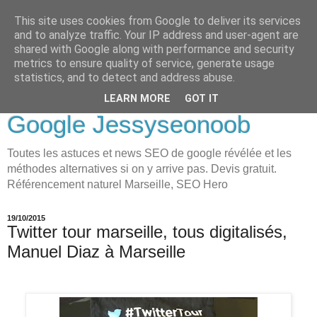
This site uses cookies from Google to deliver its services
LOVE-MOI
and to analyze traffic. Your IP address and user-agent are
shared with Google along with performance and security
Seo Holistique, Consultant
metrics to ensure quality of service, generate usage
statistics, and to detect and address abuse.
SEO Marseille visibilité
LEARN MORE
GOT IT
Google Jessyseonoob
Toutes les astuces et news SEO de google révélée et les
méthodes alternatives si on y arrive pas. Devis gratuit.
Référencement naturel Marseille, SEO Hero
19/10/2015
Twitter tour marseille, tous digitalisés,
Manuel Diaz à Marseille