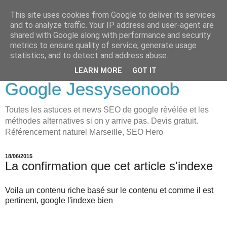
This site uses cookies from Google to deliver its services
LOVE-MOI
and to analyze traffic. Your IP address and user-agent are
shared with Google along with performance and security
Seo Holistique, Consultant
metrics to ensure quality of service, generate usage
statistics, and to detect and address abuse.
SEO Marseille visibilité
LEARN MORE
GOT IT
Google Jessyseonoob
Toutes les astuces et news SEO de google révélée et les
méthodes alternatives si on y arrive pas. Devis gratuit.
Référencement naturel Marseille, SEO Hero
18/06/2015
La confirmation que cet article s'indexe
Voila un contenu riche basé sur le contenu et comme il est
pertinent, google l'indexe bien