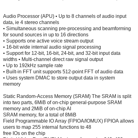
Audio Processor (APU) • Up to 8 channels of audio input
data, ie 4 stereo channels
• Simultaneous scanning pre-processing and beamforming
for sound sources in up to 16 directions
• Supports one active voice stream output
• 16-bit wide internal audio signal processing
• Support for 12-bit, 16-bit, 24-bit, and 32-bit input data
widths • Multi-channel direct raw signal output
• Up to 192kHz sample rate
• Built-in FFT unit supports 512-point FFT of audio data
• Uses system DMAC to store output data in system
memory
Static Random-Access Memory (SRAM) The SRAM is split
into two parts, 6MiB of on-chip general-purpose SRAM
memory and 2MiB of on-chip AI
SRAM memory, for a total of 8MiB
Field Programmable IO Array (FPIOA/IOMUX) FPIOA allows
users to map 255 internal functions to 48
free IOs on the chip