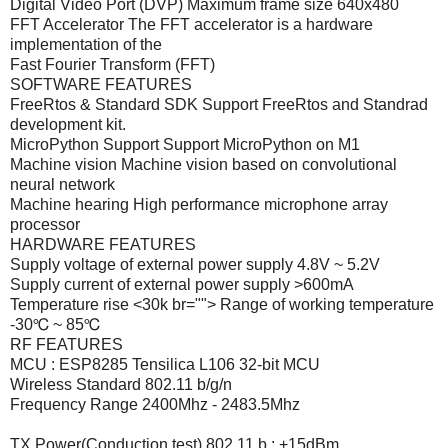
Digital Video Port (DVP) Maximum frame size 640x480
FFT Accelerator The FFT accelerator is a hardware
implementation of the
Fast Fourier Transform (FFT)
SOFTWARE FEATURES
FreeRtos & Standard SDK Support FreeRtos and Standrad
development kit.
MicroPython Support Support MicroPython on M1
Machine vision Machine vision based on convolutional
neural network
Machine hearing High performance microphone array
processor
HARDWARE FEATURES
Supply voltage of external power supply 4.8V ~ 5.2V
Supply current of external power supply >600mA
Temperature rise <30k br=""> Range of working temperature
-30℃ ~ 85℃
RF FEATURES
MCU : ESP8285 Tensilica L106 32-bit MCU
Wireless Standard 802.11 b/g/n
Frequency Range 2400Mhz - 2483.5Mhz
TX Power(Conduction test) 802.11.b : +15dBm