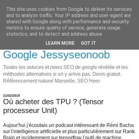
This site uses cookies from Google to deliver its services
LOVE-MOI
and to analyze traffic. Your IP address and user-agent are
shared with Google along with performance and security
Seo Holistique, Consultant
metrics to ensure quality of service, generate usage
statistics, and to detect and address abuse.
SEO Marseille visibilité
LEARN MORE
GOT IT
Google Jessyseonoob
Toutes les astuces et news SEO de google révélée et les
méthodes alternatives si on y arrive pas. Devis gratuit.
Référencement naturel Marseille, SEO Hero
21/02/2019
Où acheter des TPU ? (Tensor
processeur Unit)
Aujour'hui j'écoutais un podcast intéressant de Rémi Bacha
sur l'intelligence artificielle et plus particulièrement sur Rank
Brain et incidemment sur tensorflow l'outil de machine